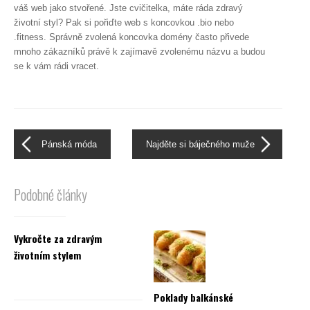
váš web jako stvořené. Jste cvičitelka, máte ráda zdravý
životní styl? Pak si pořiďte web s koncovkou .bio nebo
.fitness. Správně zvolená koncovka domény často přivede
mnoho zákazníků právě k zajímavě zvolenému názvu a budou
se k vám rádi vracet.
Pánská móda
Najděte si báječného muže
Podobné články
Vykročte za zdravým
životním stylem
Poklady balkánské