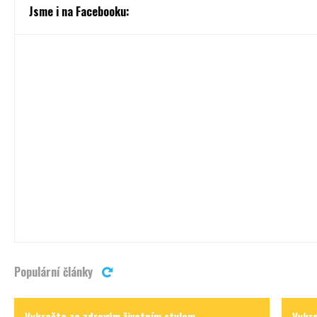
Jsme i na Facebooku:
Populární články
Vykročte za zdravým životním stylem
Vykro