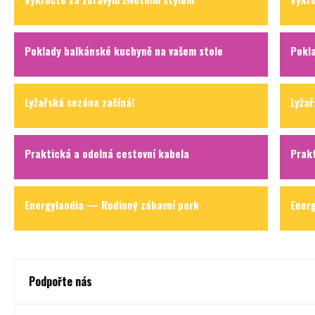
Poklady balkánské kuchyně na vašem stole
Pokl
Lyžařská sezóna začíná!
Lyžař
Praktická a odolná cestovní kabela
Prakt
Energylandia — Rodinný zábavní park
Ener
Podpořte nás