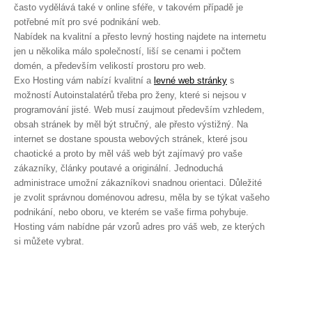
často vydělává také v online sféře, v takovém případě je
potřebné mít pro své podnikání web.
Nabídek na kvalitní a přesto levný hosting najdete na internetu
jen u několika málo společností, liší se cenami i počtem
domén, a především velikostí prostoru pro web.
Exo Hosting vám nabízí kvalitní a
levné web stránky
s
možností Autoinstalatérů třeba pro ženy, které si nejsou v
programování jisté. Web musí zaujmout především vzhledem,
obsah stránek by měl být stručný, ale přesto výstižný. Na
internet se dostane spousta webových stránek, které jsou
chaotické a proto by měl váš web být zajímavý pro vaše
zákazníky, články poutavé a originální. Jednoduchá
administrace umožní zákazníkovi snadnou orientaci. Důležité
je zvolit správnou doménovou adresu, měla by se týkat vašeho
podnikání, nebo oboru, ve kterém se vaše firma pohybuje.
Hosting vám nabídne pár vzorů adres pro váš web, ze kterých
si můžete vybrat.