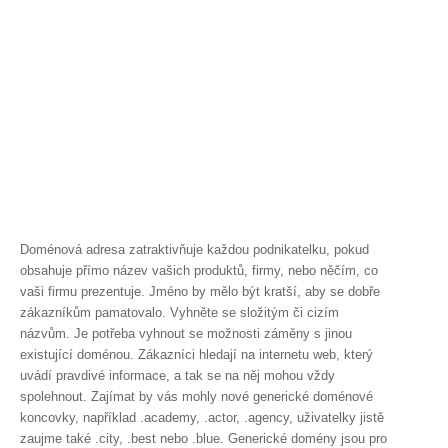
Doménová adresa zatraktivňuje každou podnikatelku, pokud
obsahuje přímo název vašich produktů, firmy, nebo něčím, co
vaši firmu prezentuje. Jméno by mělo být kratší, aby se dobře
zákazníkům pamatovalo. Vyhněte se složitým či cizím
názvům. Je potřeba vyhnout se možnosti záměny s jinou
existující doménou. Zákazníci hledají na internetu web, který
uvádí pravdivé informace, a tak se na něj mohou vždy
spolehnout. Zajímat by vás mohly nové generické doménové
koncovky, například .academy, .actor, .agency, uživatelky jistě
zaujme také .city, .best nebo .blue. Generické domény jsou pro