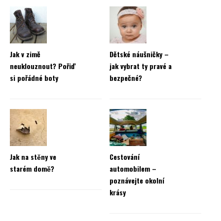
Jak v zimě
Dětské náušničky –
neuklouznout? Pořiď
jak vybrat ty pravé a
si pořádné boty
bezpečné?
Jak na stěny ve
Cestování
starém domě?
automobilem –
poznávejte okolní
krásy