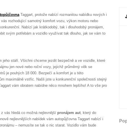
topůjčovna
Taggart, protože nabízí rozmanitou nabídku nových i
o vás rozhodující samotný komfort vozu, výkon motoru nebo
onkurenční. Nabízí jak krátkodobý, tak i dlouhodobý pronájem,
bit svým potřebám a vozidlo využívat tak dlouho, jak se vám to
ím jeho stáří. Všichni chceme jezdit bezpečně a ve vozidle, které
nájmu jen nové nebo roční vozy, jejichž průměrný věk se
trů je pouhých 18 000. Bezpečí a komfort je u této
ům maximálně vstříc. Našli jste u konkurenční společnosti stejný
 Taggart vám obratem nabídne něco mnohem lepšího! A to vše pro
 z vás hledá co možná nejlevnější
pronájem aut
, který do
enově nejlevnějších nabídek vám autopůjčovna Taggart nabízí i
Pop
ronájmu – nemusíte se tak o nic starat. Vozidlo vám bude