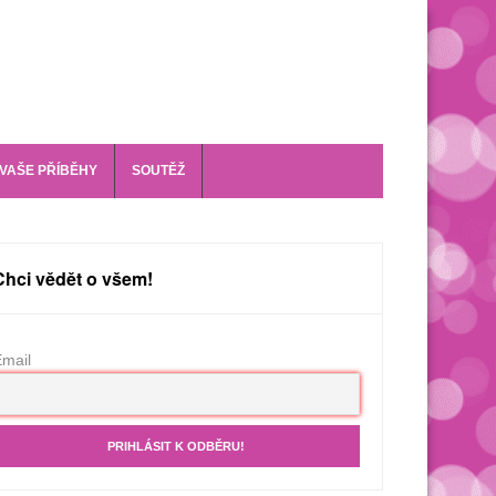
VAŠE PŘÍBĚHY
SOUTĚŽ
Chci vědět o všem!
mail