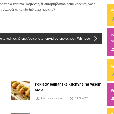
 to zcela zdarma.
Nejlevnější autopůjčovna
splní všechny vaše
V
dit bezpečně, komfortně a za hubičku?
P
nejte jedinečné spotřebiče KitchenAid od společnosti Whirlpool.
s
L
Poklady balkánské kuchyně na vašem
P
stole
Ladislav Balon
11.3.2021