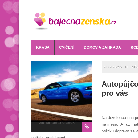
KRÁSA
CVIČENÍ
DOMOV A ZAHRADA
ROD
CESTOVÁNÍ
,
NEZAŘ
Autopůjčo
pro vás
Na dovolenou i na př
Sdílej tento článek
na měsíc. Ať už mát
otázku dopravy za 
potřeby spolehnout.