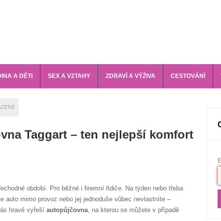
INA A DĚTI
SEX A VZTAHY
ZDRAVÍ A VÝŽIVA
CESTOVÁNÍ
AZENÉ
vna Taggart – ten nejlepší komfort
E
echodné období. Pro běžné i firemní řidiče. Na týden nebo třeba
e auto mimo provoz nebo jej jednoduše vůbec nevlastníte –
vás hravě vyřeší
autopůjčovna
, na kterou se můžete v případě