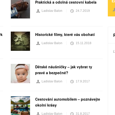
E
Praktická a odolná cestovní kabela
Ladislav Balon
24.7.2019
rk
Historické filmy, které vás obohatí
Ladislav Balon
15.11.2018
L
Dětské náušničky – jak vybrat ty
pravé a bezpečné?
Ladislav Balon
17.9.2017
Cestování automobilem – poznávejte
okolní krásy
Ladislav Balon
31.8.2017