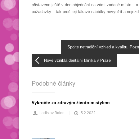
přistaveno ještě v den objednání na vámi zadané místo – a
požadavky – tak proč její lákavé nabídky nevyužít a nejez
Spojte netradiční vzhled a kvalitu. Poz
Nově vzniklá dentální klinika v Praze
Podobné články
Vykročte za zdravým životním stylem
Ladislav Balon
5.2.2022