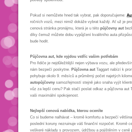
Pokud si nemůžete hned tak vybrat, pak doporučujeme:
Au
ročních vozů, mezi nimiž dokáže vybrat každý. Ať už je pr
cenová stránka pronájmu, která je u této
půjčovny aut
bezk
díky čemuž můžete dobu vypůjčení kvalitního auta přizpůso
bude hodit.
Půjčovna aut, kde vyjdou vstříc vašim potřebám
Pro řidiče je nejdůležitější nejen výbava vozu, ale předevš
nám bezpečí poskytne.
Půjčovna aut
Taggart nabízí k pro
pohybuje okolo 9. měsíců a průměrný počet najetých kilome
autopůjčovny
samozřejmostí stejně jako snaha vyjít klient
vůz za lepší cenu? Pak stačí poslat odkaz a půjčovna aut
vaši maximální spokojenost.
Nejlepší cenová nabídka, kterou oceníte
Co si budeme nalhávat – kromě komfortu a bezpečí většina
poslední koruny nezruinuje váš finanční rozpočet. Kromě c
veškeré náklady s provozem, údržbou a pojištěním v ceně p