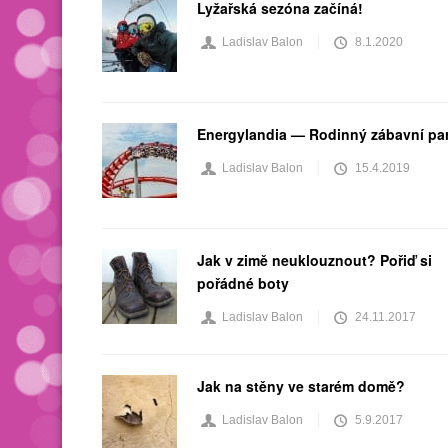
Lyžařská sezóna začíná!
Ladislav Balon
8.1.2020
Energylandia — Rodinný zábavní pa
Ladislav Balon
15.4.2019
Jak v zimě neuklouznout? Pořiď si
pořádné boty
Ladislav Balon
24.11.2017
Jak na stěny ve starém domě?
Ladislav Balon
5.9.2017