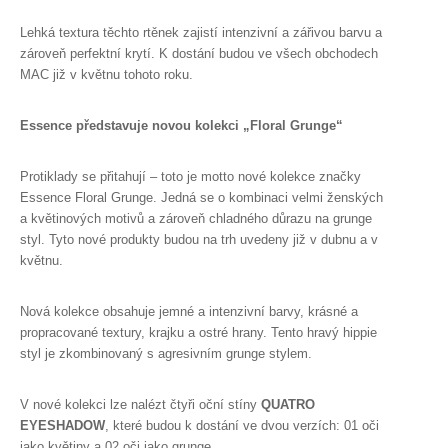
Lehká textura těchto rtěnek zajistí intenzivní a zářivou barvu a
zároveň perfektní krytí. K dostání budou ve všech obchodech
MAC již v květnu tohoto roku.
Essence představuje novou kolekci „Floral Grunge“
Protiklady se přitahují – toto je motto nové kolekce značky
Essence Floral Grunge. Jedná se o kombinaci velmi ženských
a květinových motivů a zároveň chladného důrazu na grunge
styl. Tyto nové produkty budou na trh uvedeny již v dubnu a v
květnu.
Nová kolekce obsahuje jemné a intenzivní barvy, krásné a
propracované textury, krajku a ostré hrany. Tento hravý hippie
styl je zkombinovaný s agresivním grunge stylem.
V nové kolekci lze nalézt čtyři oční stíny
QUATRO
EYESHADOW
, které budou k dostání ve dvou verzích: 01 oči
jako květiny a 02 oči jako grunge.