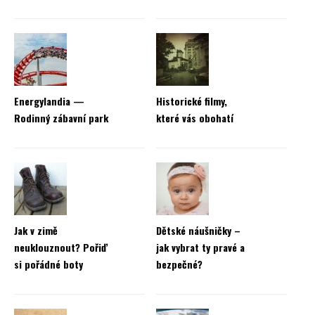
Energylandia —
Historické filmy,
Rodinný zábavní park
které vás obohatí
Jak v zimě
Dětské náušničky –
neuklouznout? Pořiď
jak vybrat ty pravé a
si pořádné boty
bezpečné?