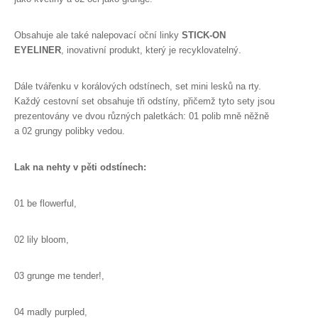
Obsahuje ale také nalepovací oční linky
STICK-ON
EYELINER
, inovativní produkt, který je recyklovatelný.
Dále tvářenku v korálových odstínech, set mini lesků na rty.
Každý cestovní set obsahuje tři odstíny, přičemž tyto sety jsou
prezentovány ve dvou různých paletkách: 01 polib mně něžně
a 02 grungy polibky vedou.
Lak na nehty v pěti odstínech:
01 be flowerful,
02 lily bloom,
03 grunge me tender!,
04 madly purpled,