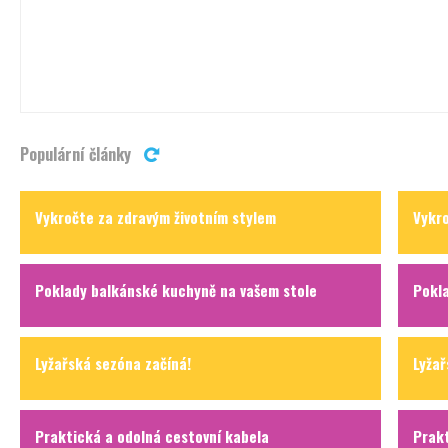
Populární články
Vykročte za zdravým životním stylem
Vykro
Poklady balkánské kuchyně na vašem stole
Pokl
Lyžařská sezóna začíná!
Lyžař
Praktická a odolná cestovní kabela
Prakt