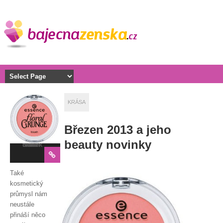
KRÁSA
Březen 2013 a jeho
beauty novinky
Sdílej tento článek
Také
kosmetický
průmysl nám
neustále
přináší něco