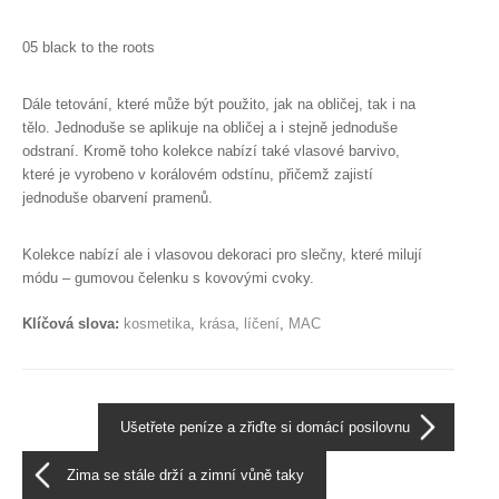
05 black to the roots
Dále tetování, které může být použito, jak na obličej, tak i na
tělo. Jednoduše se aplikuje na obličej a i stejně jednoduše
odstraní. Kromě toho kolekce nabízí také vlasové barvivo,
které je vyrobeno v korálovém odstínu, přičemž zajistí
jednoduše obarvení pramenů.
Kolekce nabízí ale i vlasovou dekoraci pro slečny, které milují
módu – gumovou čelenku s kovovými cvoky.
Klíčová slova:
kosmetika
,
krása
,
líčení
,
MAC
Ušetřete peníze a zřiďte si domácí posilovnu
Zima se stále drží a zimní vůně taky